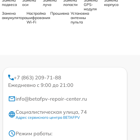
Замена
Замена
Замена
Замена
Замена
Замена
подвеса
оси
луча
лопасти
GPS-
корпуса
модуля
Замена
Настройка
Прошивка
Установка
аккумулятора
шифрования
антенны
Wi-Fi
пульта
+7 (863) 209-71-88
Ежедневно с 9:00 до 21:00
info@betafpv-repair-center.ru
Социалистическая улица, 74
Адрес сервисного центра BETAFPV
Режим работы: