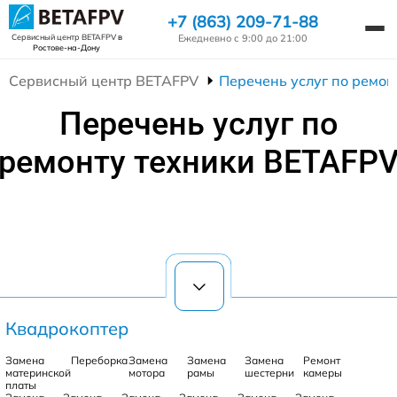
+7 (863) 209-71-88
Ежедневно с 9:00 до 21:00
Сервисный центр BETAFPV
в
Ростове-на-Дону
Сервисный центр BETAFPV
Перечень услуг по ремон
Перечень услуг по
ремонту техники BETAFP
Квадрокоптер
Замена
Переборка
Замена
Замена
Замена
Ремонт
материнской
мотора
рамы
шестерни
камеры
платы