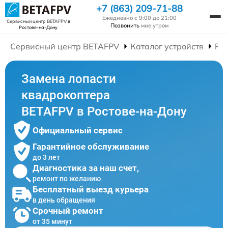
+7 (863) 209-71-88
Ежедневно с 9:00 до 21:00
Сервисный центр BETAFPV
в
Позвонить
мне утром
Ростове-на-Дону
Сервисный центр BETAFPV
Каталог устройств
Ре
Замена лопасти
квадрокоптера
BETAFPV в Ростове-на-Дону
Официальный сервис
Гарантийное обслуживание
до 3 лет
Диагностика за наш счет,
ремонт по желанию
Бесплатный выезд курьера
в день обращения
Срочный ремонт
от 35 минут